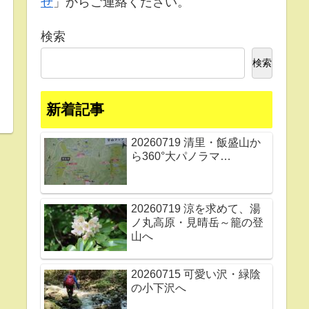
せ
」からご連絡ください。
検索
検索
新着記事
20260719 清里・飯盛山か
ら360°大パノラマ…
20260719 涼を求めて、湯
ノ丸高原・見晴岳～籠の登
山へ
20260715 可愛い沢・緑陰
の小下沢へ