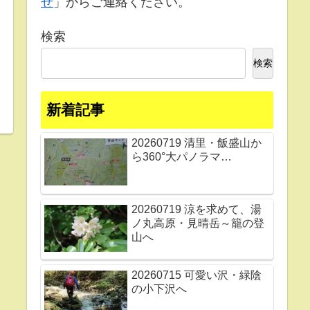
せ
」からご連絡ください。
検索
検索
新着記事
20260719 清里・飯盛山か
ら360°大パノラマ…
20260719 涼を求めて、湯
ノ丸高原・見晴岳～籠の登
山へ
20260715 可愛い沢・緑陰
の小下沢へ