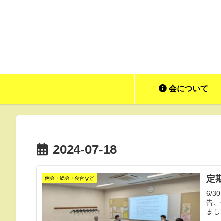
会について
2024-07-18
定
例会・総会・会合など
6/
告、
まし