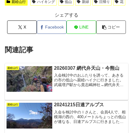
親睦山行
ハイキング
低山
新緑
日帰り
花
シェアする
X
Facebook
LINE
コピー
関連記事
20260307 網代弁天山・今熊山
親睦山行
入会検討中のおふたりを誘って、あきる
の市の低山へ親睦ハイクに行きました。
武蔵増戸駅から貴志嶋神社→網代弁天山
→小峰公園→...
20241215日連アルプス
親睦山行
入会を検討中のＩさんと、会員4人で、相
模湖の西の、400メートルちょっとの低山
が連なる、日連アルプスに行きました。
コース...