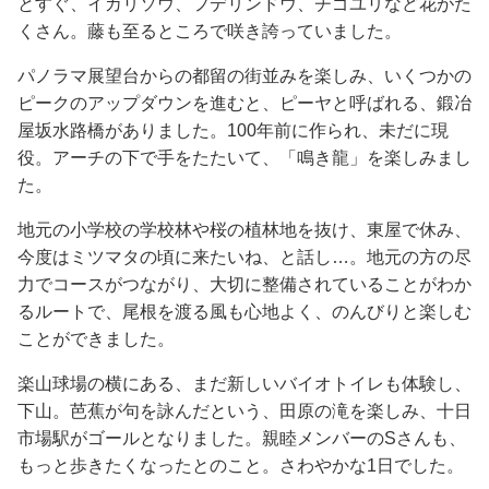
とすぐ、イカリソウ、フデリンドウ、チゴユリなど花がた
くさん。藤も至るところで咲き誇っていました。
パノラマ展望台からの都留の街並みを楽しみ、いくつかの
ピークのアップダウンを進むと、ピーヤと呼ばれる、鍛冶
屋坂水路橋がありました。100年前に作られ、未だに現
役。アーチの下で手をたたいて、「鳴き龍」を楽しみまし
た。
地元の小学校の学校林や桜の植林地を抜け、東屋で休み、
今度はミツマタの頃に来たいね、と話し…。地元の方の尽
力でコースがつながり、大切に整備されていることがわか
るルートで、尾根を渡る風も心地よく、のんびりと楽しむ
ことができました。
楽山球場の横にある、まだ新しいバイオトイレも体験し、
下山。芭蕉が句を詠んだという、田原の滝を楽しみ、十日
市場駅がゴールとなりました。親睦メンバーのSさんも、
もっと歩きたくなったとのこと。さわやかな1日でした。